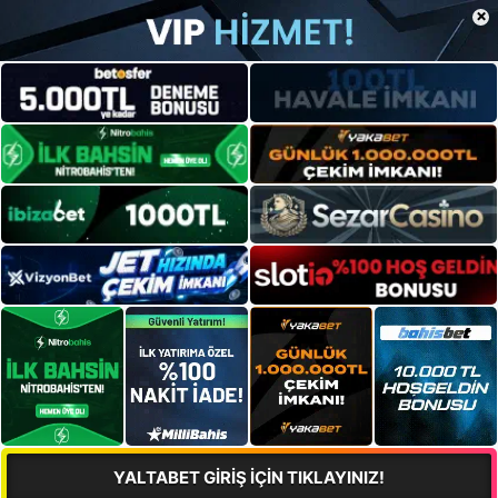
×
YALTABET GİRİŞ İÇİN TIKLAYINIZ!