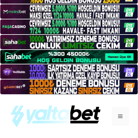
İçeriğe
atla
Menü