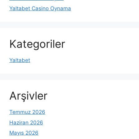
Yaltabet Casino Oynama
Kategoriler
Yaltabet
Arşivler
Temmuz 2026
Haziran 2026
Mayıs 2026