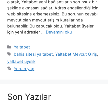
olarak, Yaltabet yeni bağlantıların sorunsuz bir
şekilde akmasını sağlar. Adres engellendiği için
web sitesine erişemezsiniz. Bu sorunun cevabı
mevcut olan mevcut erişim kurallarında
bulunabilir. Bu çabucak oldu. Yaltabet üyeleri
için yeni adresler …
Devamını oku
Kategoriler
Yaltabet
Etiketler
bahis sitesi yaltabet
,
Yaltabet Mevcut Giriş
,
yaltabet üyelik
Yorum yap
Son Yazılar