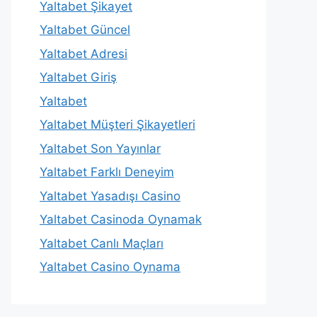
Yaltabet Şikayet
Yaltabet Güncel
Yaltabet Adresi
Yaltabet Giriş
Yaltabet
Yaltabet Müşteri Şikayetleri
Yaltabet Son Yayınlar
Yaltabet Farklı Deneyim
Yaltabet Yasadışı Casino
Yaltabet Casinoda Oynamak
Yaltabet Canlı Maçları
Yaltabet Casino Oynama