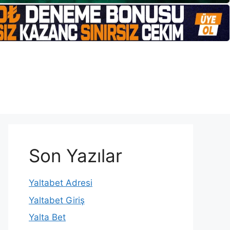
Son Yazılar
Yaltabet Adresi
Yaltabet Giriş
Yalta Bet