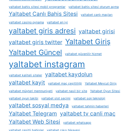
yaltabet bahis sitesi mobil programlar
yaltabet bahis sitesi oturum açma
Yaltabet Canlı Bahis Sitesi
yaltabet canlı maçları
yaltabet casino oynama
yaltabet en i̇yi
yaltabet giris adresi
yaltabet girisi
Yaltabet Giriş
yaltabet giris twitter
Yaltabet Güncel
yaltabet güvenilir hizmet
yaltabet instagram
yaltabet kaydolun
yaltabet kaliteli siteler
yaltabet kayit
yaltabet maç çeşitliliği
Yaltabet Mevcut Giriş
yaltabet müşteri memnuniyeti
yaltabet nasil bir site
Yaltabet Oyun Sitesi
yaltabet oyun takibi
yaltabet slot seçimi
yaltabet son teknoloji
yaltabet sosyal medya
yaltabet tahmin haberleri
Yaltabet Telegram
yaltabet tv canli maç
Yaltabet Web Sitesi
yaltabet whatsapp
yaltabet çeşitli bahisler
yaltabet çıkış hikayesi