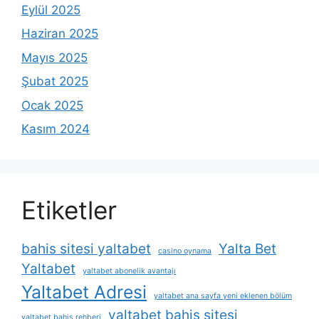
Eylül 2025
Haziran 2025
Mayıs 2025
Şubat 2025
Ocak 2025
Kasım 2024
Etiketler
bahis sitesi yaltabet
Yalta Bet
casino oynama
Yaltabet
yaltabet abonelik avantajı
Yaltabet Adresi
yaltabet ana sayfa yeni eklenen bölüm
yaltabet bahis sitesi
yaltabet bahis rehberi